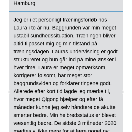
Hamburg
N
Jeg er i et personligt træningsforløb hos
V
Laura i to år nu. Baggrunden var min meget
i
ustabil sundhedssituation. Træningen bliver
k
altid tilpasset mig og min tilstand på
p
træningsdagen. Lauras undervisning er godt
o
struktureret og hun går ind på mine ønsker i
u
hver time. Laura er meget opmærksom,
h
korrigerer følsomt, har meget stor
d
baggrundsviden og forklarer tingene godt.
b
Allerede efter kort tid lagde jeg mærke til,
v
hvor meget Qigong hjælper og efter få
d
måneder kunne jeg selv håndtere de akutte
s
smerter bedre. Min helbredsstatus er blevet
r
væsentlig bedre. De sidste 3 måneder 2020
f
mødtes vi ikke mere for at lære noget nyt,
s