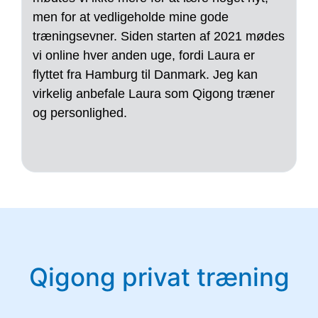
men for at vedligeholde mine gode
b
træningsevner. Siden starten af 2021 mødes
f
vi online hver anden uge, fordi Laura er
t
flyttet fra Hamburg til Danmark. Jeg kan
p
virkelig anbefale Laura som Qigong træner
f
og personlighed.
u
j
v
Qigong privat træning